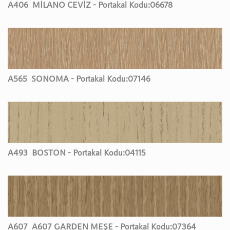
A406
MİLANO CEVİZ - Portakal Kodu:
06678
A565
SONOMA - Portakal Kodu:
07146
A493
BOSTON - Portakal Kodu:
04115
A607
A607 GARDEN MEŞE - Portakal Kodu:
07364