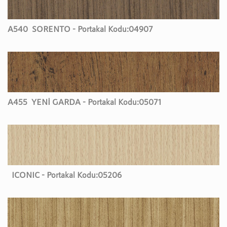
A540
SORENTO - Portakal Kodu:
04907
A455
YENİ GARDA - Portakal Kodu:
05071
ICONIC - Portakal Kodu:
05206