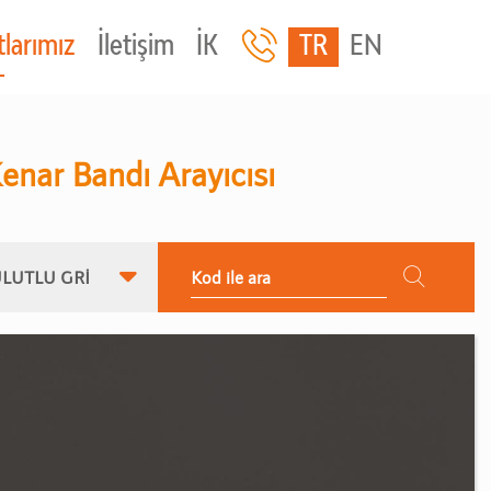
larımız
İletişim
İK
TR
EN
enar Bandı Arayıcısı
LUTLU GRİ