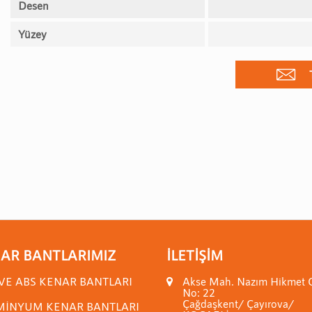
Desen
Yüzey
AR BANTLARIMIZ
İLETIŞIM
VE ABS KENAR BANTLARI
Akse Mah. Nazım Hikmet 
No: 22
Çağdaşkent/ Çayırova/
MİNYUM KENAR BANTLARI