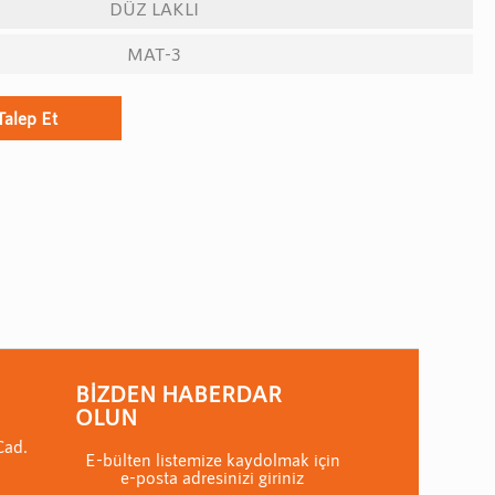
DÜZ LAKLI
MAT-3
Talep Et
BIZDEN HABERDAR
OLUN
Cad.
E-bülten listemize kaydolmak için
e-posta adresinizi giriniz