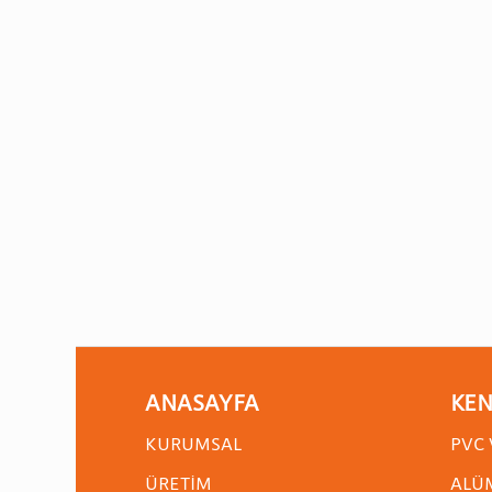
ANASAYFA
KEN
KURUMSAL
PVC 
ÜRETIM
ALÜ